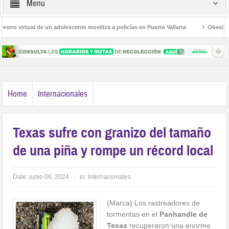
Menu
o virtual de un adolescente moviliza a policías en Puerto Vallarta
Obesidad, d
as Palmas
Avanza la regulación de establecimientos para la atención de las adi
Home
Internacionales
Texas sufre con granizo del tamaño
de una piña y rompe un récord local
Date:
junio 06, 2024
in:
Internacionales
(Marca) Los rastreadores de
tormentas en el
Panhandle de
Texas
recuperaron una enorme