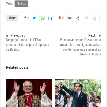
Tags:
Noticias
share
0
0
0
Previous :
Next :
Despega rumbo a la EEI la
Putin advierte que Rusia podría
primera misión espacial tripulada
armar a los enemigos de países
de Boeing
occidentales que suministran
armas a Ucrania
Related posts