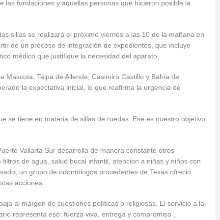
 de las fundaciones y aquellas personas que hicieron posible la
s sillas se realizará el próximo viernes a las 10 de la mañana en
partir de un proceso de integración de expedientes, que incluye
stico médico que justifique la necesidad del aparato.
de Mascota, Talpa de Allende, Casimiro Castillo y Bahía de
ado la expectativa inicial, lo que reafirma la urgencia de
e se tiene en materia de sillas de ruedas. Ese es nuestro objetivo
erto Vallarta Sur desarrolla de manera constante otros
ltros de agua, salud bucal infantil, atención a niñas y niños con
pasado, un grupo de odontólogos procedentes de Texas ofreció
stas acciones.
ja al margen de cuestiones políticas o religiosas. El servicio a la
rio representa eso: fuerza viva, entrega y compromiso”,