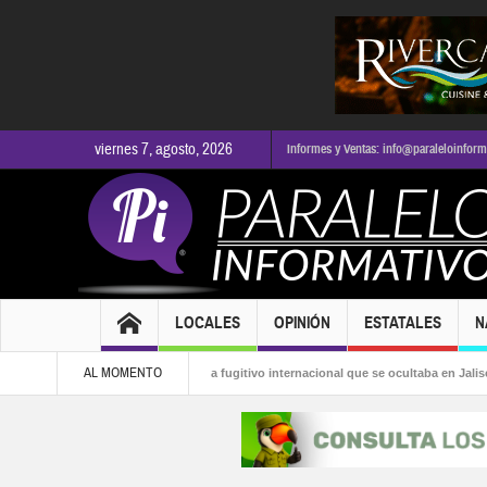
viernes 7, agosto, 2026
Informes y Ventas: info@paraleloinfor
LOCALES
OPINIÓN
ESTATALES
N
AL MOMENTO
a la alcaldía
Capturan a fugitivo internacional que se ocultaba en Jalisco