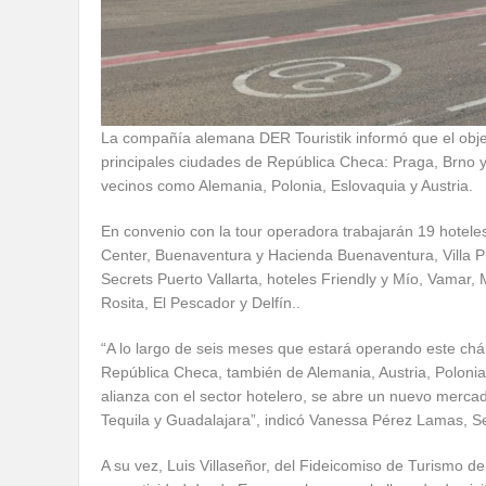
La compañía alemana DER Touristik informó que el objeti
principales ciudades de República Checa: Praga, Brno y
vecinos como Alemania, Polonia, Eslovaquia y Austria.
En convenio con la tour operadora trabajarán 19 hotele
Center, Buenaventura y Hacienda Buenaventura, Villa Pr
Secrets Puerto Vallarta, hoteles Friendly y Mío, Vamar, 
Rosita, El Pescador y Delfín..
“A lo largo de seis meses que estará operando este chá
República Checa, también de Alemania, Austria, Polonia
alianza con el sector hotelero, se abre un nuevo mercad
Tequila y Guadalajara”, indicó Vanessa Pérez Lamas, Se
A su vez, Luis Villaseñor, del Fideicomiso de Turismo d