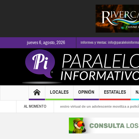
jueves 6, agosto, 2026
Informes y Ventas: info@paraleloinform
LOCALES
OPINIÓN
ESTATALES
N
AL MOMENTO
aldía
Presunto secuestro virtual de un adolescente moviliza a policías en Puer