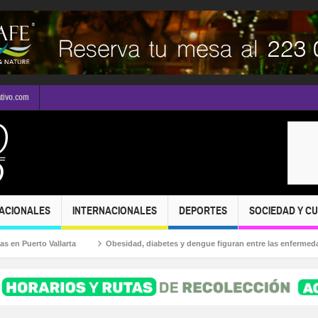
ativo.com
ACIONALES
INTERNACIONALES
DEPORTES
SOCIEDAD Y C
to Vallarta
Obesidad, diabetes y dengue figuran entre las enfermedades más