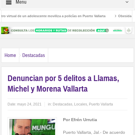
Menu
irtual de un adolescente moviliza a policías en Puerto Vallarta
Obesidad, diab
almas
Avanza la regulación de establecimientos para la atención de las adicci
Home
Destacadas
Denuncian por 5 delitos a Llamas,
Michel y Morena Vallarta
Date:
mayo 24, 2021
in:
Destacadas
,
Locales
,
Puerto Vallarta
Por Efrén Urrutia
Puerto Vallarta, Jal.- De acuerdo