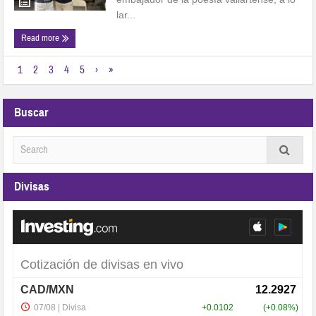
lar...
Read more
1
2
3
4
5
›
»
Buscar
Divisas