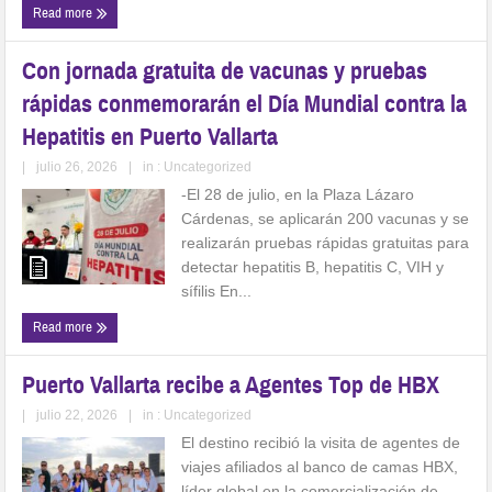
Read more
Con jornada gratuita de vacunas y pruebas
rápidas conmemorarán el Día Mundial contra la
Hepatitis en Puerto Vallarta
|
julio 26, 2026
|
in :
Uncategorized
-El 28 de julio, en la Plaza Lázaro
Cárdenas, se aplicarán 200 vacunas y se
realizarán pruebas rápidas gratuitas para
detectar hepatitis B, hepatitis C, VIH y
sífilis En...
Read more
Puerto Vallarta recibe a Agentes Top de HBX
|
julio 22, 2026
|
in :
Uncategorized
El destino recibió la visita de agentes de
viajes afiliados al banco de camas HBX,
líder global en la comercialización de