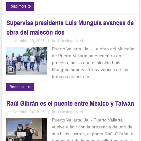
Read more
Supervisa presidente Luis Munguía avances de
obra del malecón dos
|
noviembre 28, 2025
|
in :
Uncategorized
Puerto Vallarta, Jal.- La obra del Malecón
de Puerto Vallarta se encuentra en
proceso, por lo que el alcalde Luis
Munguía supervisó los avances de los
trabajos de este pr...
Read more
Raúl Gibrán es el puente entre México y Taiwán
|
noviembre 04, 2025
|
in :
Uncategorized
Puerto Vallarta, Jal.- Puerto Vallarta
vuelve a latir con la presencia de uno de
sus hijos ilustres, el poeta Raúl Gibrán, el
embajador de la poesía vallartense, a lo