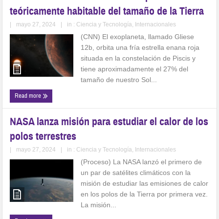
teóricamente habitable del tamaño de la Tierra
|
mayo 27, 2024
|
in :
Ciencia y Tecnología
,
Internacionales
(CNN) El exoplaneta, llamado Gliese
12b, orbita una fría estrella enana roja
situada en la constelación de Piscis y
tiene aproximadamente el 27% del
tamaño de nuestro Sol...
Read more
NASA lanza misión para estudiar el calor de los
polos terrestres
|
mayo 27, 2024
|
in :
Ciencia y Tecnología
,
Internacionales
(Proceso) La NASA lanzó el primero de
un par de satélites climáticos con la
misión de estudiar las emisiones de calor
en los polos de la Tierra por primera vez.
La misión...