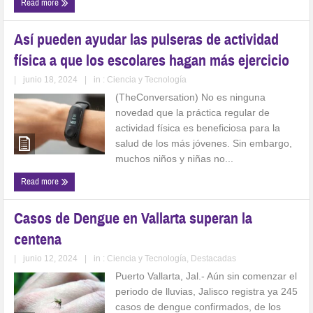
Read more
Así pueden ayudar las pulseras de actividad
física a que los escolares hagan más ejercicio
|
junio 18, 2024
|
in :
Ciencia y Tecnología
(TheConversation) No es ninguna
novedad que la práctica regular de
actividad física es beneficiosa para la
salud de los más jóvenes. Sin embargo,
muchos niños y niñas no...
Read more
Casos de Dengue en Vallarta superan la
centena
|
junio 12, 2024
|
in :
Ciencia y Tecnología
,
Destacadas
Puerto Vallarta, Jal.- Aún sin comenzar el
periodo de lluvias, Jalisco registra ya 245
casos de dengue confirmados, de los