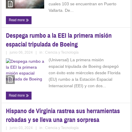
cuales 103 se encuentran en Puerto
Vallarta. De...
Read more
Despega rumbo a la EEI la primera misión
espacial tripulada de Boeing
|
junio 06, 2024
|
in :
Ciencia y Tecnología
(Universal) La primera misión
espacial tripulada de Boeing despegó
con éxito este miércoles desde Florida
(EU) rumbo a la Estación Espacial
Internacional (EEI) y con dos...
Read more
Hispano de Virginia rastrea sus herramientas
robadas y se lleva una gran sorpresa
|
junio 03, 2024
|
in :
Ciencia y Tecnología