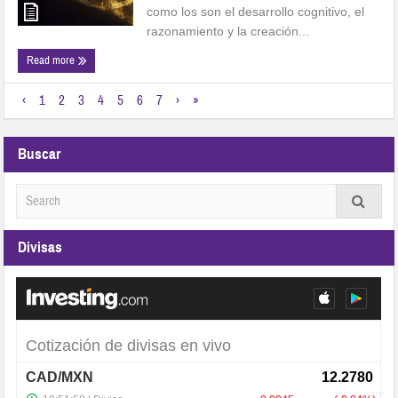
como los son el desarrollo cognitivo, el
razonamiento y la creación...
Read more
‹
1
2
3
4
5
6
7
›
»
Buscar
Divisas