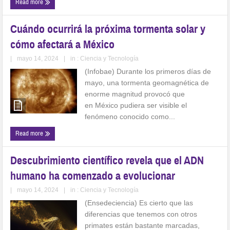
Read more
Cuándo ocurrirá la próxima tormenta solar y
cómo afectará a México
|
mayo 14, 2024
|
in :
Ciencia y Tecnología
(Infobae) Durante los primeros días de
mayo, una tormenta geomagnética de
enorme magnitud provocó que
en México pudiera ser visible el
fenómeno conocido como...
Read more
Descubrimiento científico revela que el ADN
humano ha comenzado a evolucionar
|
mayo 14, 2024
|
in :
Ciencia y Tecnología
(Ensedeciencia) Es cierto que las
diferencias que tenemos con otros
primates están bastante marcadas,