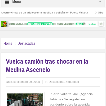
Menu
tro virtual de un adolescente moviliza a policías en Puerto Vallarta
Obesidad,
Las Palmas
Avanza la regulación de establecimientos para la atención de las a
Home
Destacadas
Vuelca camión tras chocar en la
Medina Ascencio
Date:
septiembre 09, 2025
in:
Destacadas
,
Seguridad
Puerto Vallarta, Jal. (Agencia
Jafríco).- Se registró un
accidente sobre la avenida