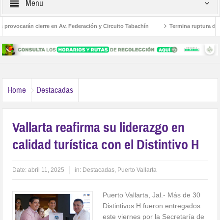
Menu
rovocarán cierre en Av. Federación y Circuito Tabachín
Termina ruptura diplom
del robo a Karely Ruiz
Home
Destacadas
Vallarta reafirma su liderazgo en
calidad turística con el Distintivo H
Date:
abril 11, 2025
in:
Destacadas
,
Puerto Vallarta
Puerto Vallarta, Jal.- Más de 30
Distintivos H fueron entregados
este viernes por la Secretaría de