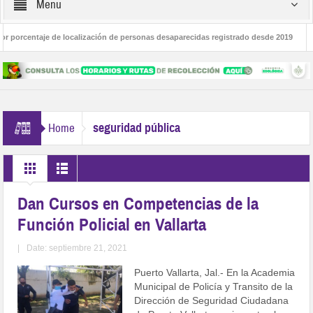
Menu
orcentaje de localización de personas desaparecidas registrado desde 2019
Pr
ción
Capacitan a personal sobre diversidad sexual, derechos humanos y con
seguridad pública
Home
Dan Cursos en Competencias de la
Función Policial en Vallarta
|
Date: septiembre 21, 2021
Puerto Vallarta, Jal.- En la Academia
Municipal de Policía y Transito de la
Dirección de Seguridad Ciudadana