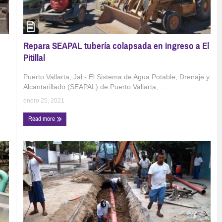
Repara SEAPAL tubería colapsada en ingreso a El
Pitillal
Puerto Vallarta, Jal.- El Sistema de Agua Potable, Drenaje y
Alcantarillado (SEAPAL) de Puerto Vallarta, ...
enero 25, 2021
Read more