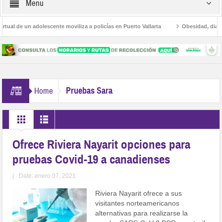
Menu
al de un adolescente moviliza a policías en Puerto Vallarta
Obesidad, diabete
as
Avanza la regulación de establecimientos para la atención de las adicciones
Pruebas Sara
Home
Ofrece Riviera Nayarit opciones para
pruebas Covid-19 a canadienses
|
Date: enero 07, 2021
Riviera Nayarit ofrece a sus
visitantes norteamericanos
alternativas para realizarse la