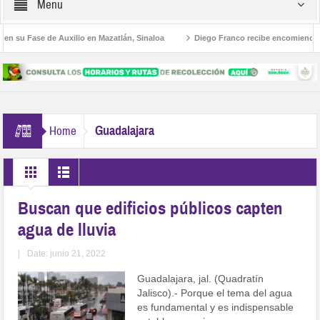
Menu
u Fase de Auxilio en Mazatlán, Sinaloa
Diego Franco recibe encomienda de en
tiva al Estilo Jalisco
Buscan a Violeta y Melissa; viajaron a Puerto Vallarta po
Guadalajara
Home
Buscan que edificios públicos capten
agua de lluvia
|
Date: junio 21, 2022
Guadalajara, jal. (Quadratín
Jalisco).- Porque el tema del agua
es fundamental y es indispensable