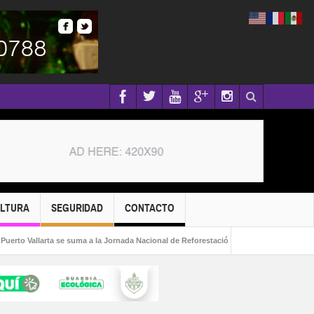
ULTURA
SEGURIDAD
CONTACTO
allarta se suma a la Jornada Nacional de Reforestación 2026!
Capturan a fugit