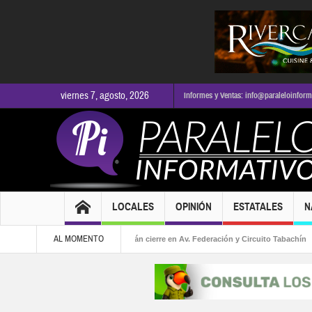
viernes 7, agosto, 2026
Informes y Ventas: info@paraleloinfor
LOCALES
OPINIÓN
ESTATALES
N
AL MOMENTO
Obras viales provocarán cierre en Av. Federación y Circuito Tabachín
Te
presunto responsable del robo a Karely Ruiz