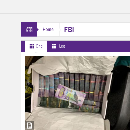
FBI
Home
Grid
List