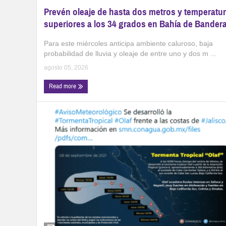
Prevén oleaje de hasta dos metros y temperatu
superiores a los 34 grados en Bahía de Bander
Para este miércoles anticipa ambiente caluroso, baja
probabilidad de lluvia y oleaje de entre uno y dos m ...
agosto 05, 2026
Read more