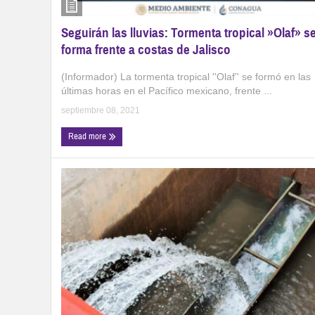
Seguirán las lluvias: Tormenta tropical »Olaf» s
forma frente a costas de Jalisco
(Informador) La tormenta tropical ''Olaf'' se formó en las
últimas horas en el Pacífico mexicano, frente ...
septiembre 08, 2021
Read more