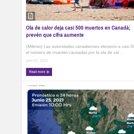
Ola de calor deja casi 500 muertos en Canadá;
prevén que cifra aumente
(Milenio) Las autoridades canadienses elevaron a casi 5
el número de muertes causadas por la ola de cal ...
julio 01, 2021
Read more