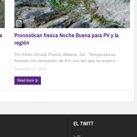
Pronostican fresca Noche Buena para PV y la
a
región
Por Efrén Urrutia Puerto Vallarta, Jal.- Temperaturas
frescas con sensación de frío son las que se espera ...
diciembre 23, 2020
Read more
EL TWITT