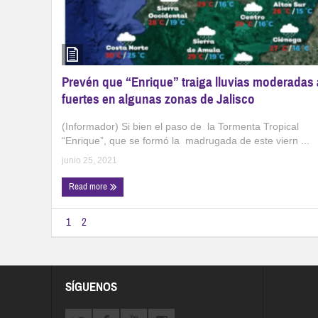
Prevén que “Enrique” traiga lluvias moderadas 
fuertes en algunas zonas de Jalisco
(Informador) Si bien el paso de la Tormenta Tropical
“Enrique”, que se formó la madrugada de este viern ...
junio 25, 2021
Read more
1
2
SÍGUENOS