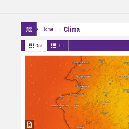
Clima
Home
Grid
List