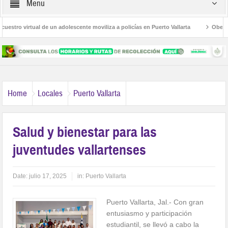
Menu
stro virtual de un adolescente moviliza a policías en Puerto Vallarta
Obesidad
 Las Palmas
Avanza la regulación de establecimientos para la atención de las a
Home
Locales
Puerto Vallarta
Salud y bienestar para las
juventudes vallartenses
Date:
julio 17, 2025
in:
Puerto Vallarta
Puerto Vallarta, Jal.- Con gran
entusiasmo y participación
estudiantil, se llevó a cabo la