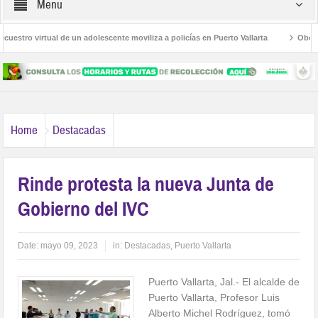
Menu
stro virtual de un adolescente moviliza a policías en Puerto Vallarta
Obesidad
 Las Palmas
Avanza la regulación de establecimientos para la atención de las 
Home
Destacadas
Rinde protesta la nueva Junta de
Gobierno del IVC
Date:
mayo 09, 2023
in:
Destacadas
,
Puerto Vallarta
Puerto Vallarta, Jal.- El alcalde de
Puerto Vallarta, Profesor Luis
Alberto Michel Rodríguez, tomó