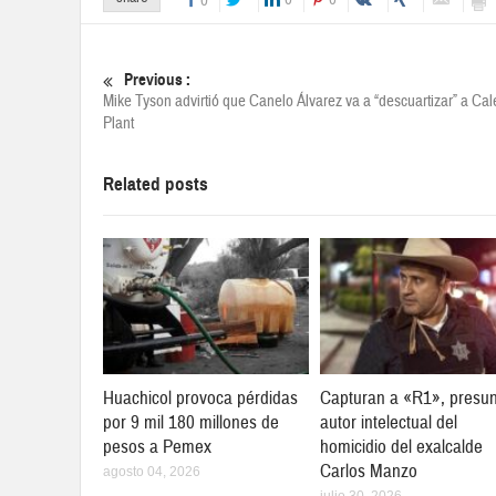
0
Previous :
Mike Tyson advirtió que Canelo Álvarez va a “descuartizar” a Cal
Plant
Related posts
Huachicol provoca pérdidas
Capturan a «R1», presu
por 9 mil 180 millones de
autor intelectual del
pesos a Pemex
homicidio del exalcalde
Carlos Manzo
agosto 04, 2026
julio 30, 2026