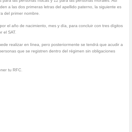
 para las personas físicas y 12 para las personas morales. Así
 a las dos primeras letras del apellido paterno, la siguiente es
etra del primer nombre.
r el año de nacimiento, mes y día, para concluir con tres dígitos
r el SAT.
ede realizar en línea, pero posteriormente se tendrá que acudir a
 personas que se registren dentro del régimen sin obligaciones
ener tu RFC.