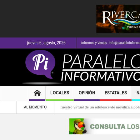
jueves 6, agosto, 2026
Informes y Ventas: info@paraleloinform
LOCALES
OPINIÓN
ESTATALES
N
AL MOMENTO
lcaldía
Presunto secuestro virtual de un adolescente moviliza a policías en Pue