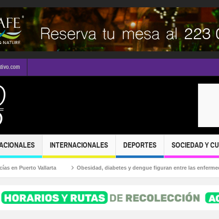
ativo.com
ACIONALES
INTERNACIONALES
DEPORTES
SOCIEDAD Y C
rto Vallarta
Obesidad, diabetes y dengue figuran entre las enfermedades má