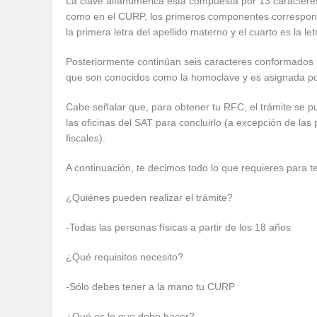
La clave alfanumérica está compuesta por 13 caracteres
como en el CURP, los primeros componentes corresponden
la primera letra del apellido materno y el cuarto es la l
Posteriormente continúan seis caracteres conformados po
que son conocidos como la homoclave y es asignada po
Cabe señalar que, para obtener tu RFC, el trámite se pu
las oficinas del SAT para concluirlo (a excepción de las
fiscales).
A continuación, te decimos todo lo que requieres para t
¿Quiénes pueden realizar el trámite?
-Todas las personas físicas a partir de los 18 años
¿Qué requisitos necesito?
-Sólo debes tener a la mano tu CURP
¿Qué es lo que debo hacer?