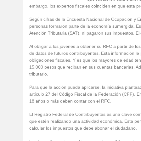
embargo, los expertos fiscales coinciden en que esta pro
Según cifras de la Encuesta Nacional de Ocupación y E
personas formaron parte de la economía sumergida. Esto
Atención Tributaria (SAT), ni pagaron sus impuestos. E
Al obligar a los jóvenes a obtener su RFC a partir de lo
de datos de futuros contribuyentes. Esta información le 
obligaciones fiscales. Y es que los mayores de edad te
15,000 pesos que reciban en sus cuentas bancarias. Ade
tributario.
Para que la acción pueda aplicarse, la iniciativa plante
artículo 27 del Código Fiscal de la Federación (CFF). E
18 años o más deben contar con el RFC.
El Registro Federal de Contribuyentes es una clave co
que estén realizando una actividad económica. Esta per
calcular los impuestos que debe abonar el ciudadano.