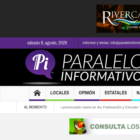
sábado 8, agosto, 2026
Informes y Ventas: info@paraleloinfor
LOCALES
OPINIÓN
ESTATALES
N
AL MOMENTO
caldía
Obras viales provocarán cierre en Av. Federación y Circuito Tabachín