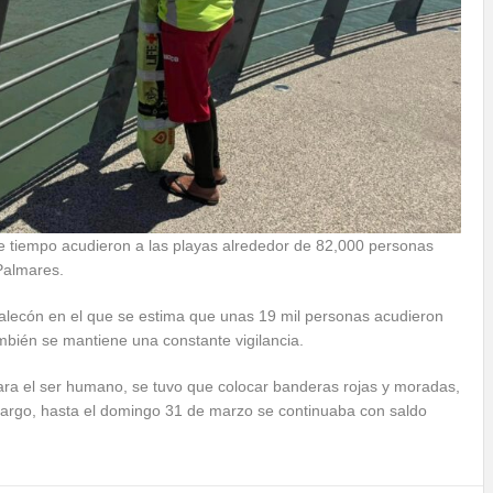
 de tiempo acudieron a las playas alrededor de 82,000 personas
Palmares.
Malecón en el que se estima que unas 19 mil personas acudieron
ambién se mantiene una constante vigilancia.
ara el ser humano, se tuvo que colocar banderas rojas y moradas,
mbargo, hasta el domingo 31 de marzo se continuaba con saldo