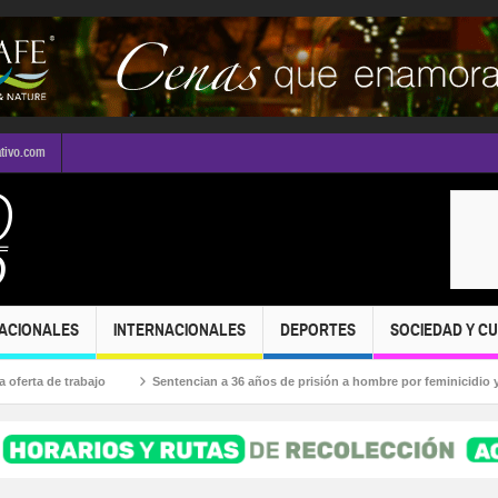
ativo.com
ACIONALES
INTERNACIONALES
DEPORTES
SOCIEDAD Y C
ta de trabajo
Sentencian a 36 años de prisión a hombre por feminicidio y robo