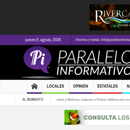
jueves 6, agosto, 2026
Informes y Ventas: info@paraleloinform
LOCALES
OPINIÓN
ESTATALES
N
AL MOMENTO
 la alcaldía
Buscan a Violeta y Melissa; viajaron a Puerto Vallarta por una ofer