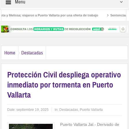
Menu
 y Melissa; viajaron a Puerto Vallarta por una oferta de trabajo
Sentencian a 36
mericanos
Home
Destacadas
Protección Civil despliega operativo
inmediato por tormenta en Puerto
Vallarta
Date:
septiembre 19, 2025
in:
Destacadas
,
Puerto Vallarta
Puerto Vallarta Jal.- Derivado de