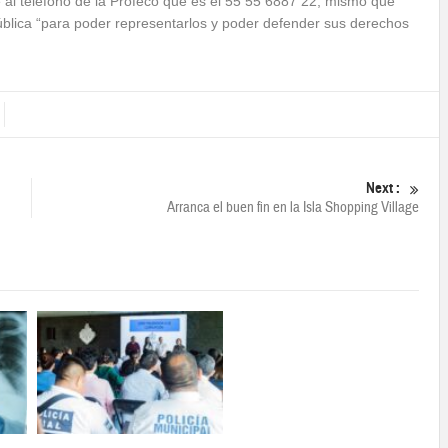
 al teléfono de la Profeco que es el 55 55 6887 22, mismo que
pública “para poder representarlos y poder defender sus derechos
Next :
Arranca el buen fin en la Isla Shopping Village