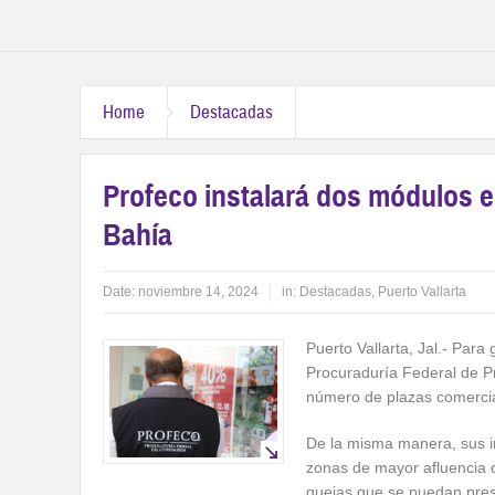
Home
Destacadas
Profeco instalará dos módulos e
Bahía
Date:
noviembre 14, 2024
in:
Destacadas
,
Puerto Vallarta
Puerto Vallarta, Jal.- Para
Procuraduría Federal de Pr
número de plazas comercia
De la misma manera, sus in
zonas de mayor afluencia
quejas que se puedan pres