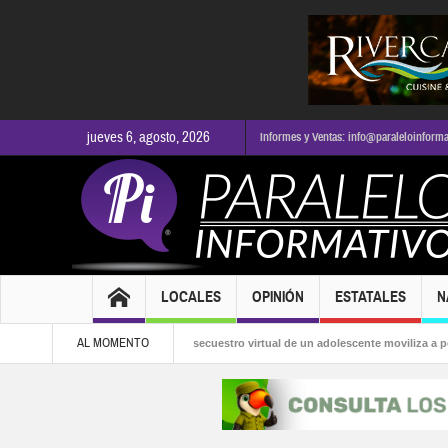
jueves 6, agosto, 2026
Informes y Ventas: info@paraleloinform
LOCALES
OPINIÓN
ESTATALES
N
AL MOMENTO
 la alcaldía
Presunto secuestro virtual de un adolescente moviliza a policías 