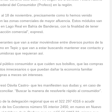
 Federal del Consumidor (Profeco) en la región.
5 al 18 de noviembre, precisamente como lo hemos venido
n las zonas comerciales de mayor afluencia. Estos módulos van
y en Lago Real en Bahía de Banderas, con la finalidad de tener
sacción comercial”, expresó.
inerantes que van a estar moviéndose entre diversos puntos de la
omo en Tepic y que van a estar buscando mantener ese contacto y
umidoras que requieran así.
al público consumidor a que cuiden sus bolsillos, que las compras
tos innecesarios o que puedan dañar la economía familiar
pras a meces sin intereses.
esó Dávila Castro- que les manifiesten sus dudas y, en caso de
onciliar. “Buscar la manera de resolverle rápido al consumidor”.
o de la delegación regional que es el 322 297 4316 o acudir
o de los Cocoteros número 55 interior 2450, en nuevo en Nuevo