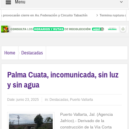
Menu
rovocarán cierre en Av. Federación y Circuito Tabachín
Termina ruptura diplom
del robo a Karely Ruiz
Home
Destacadas
Palma Cuata, incomunicada, sin luz
y sin agua
Date:
junio 23, 2025
in:
Destacadas
,
Puerto Vallarta
Puerto Vallarta, Jal. (Agencia
Jafríco).- Derivado de la
construcción de la Vía Corta