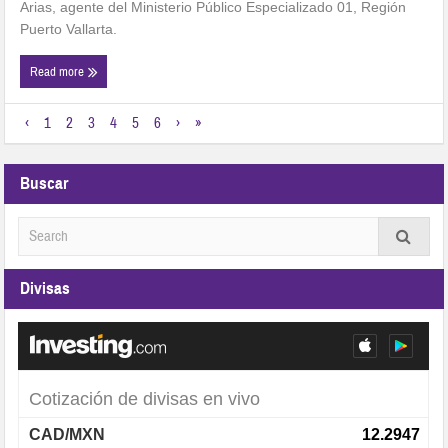
Arias, agente del Ministerio Público Especializado 01, Región
Puerto Vallarta.
Read more
‹
1
2
3
4
5
6
›
»
Buscar
Divisas