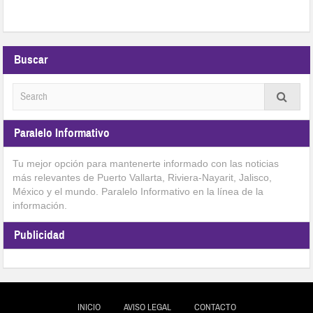
Buscar
Paralelo Informativo
Tu mejor opción para mantenerte informado con las noticias
más relevantes de Puerto Vallarta, Riviera-Nayarit, Jalisco,
México y el mundo. Paralelo Informativo en la línea de la
información.
Publicidad
INICIO
AVISO LEGAL
CONTACTO