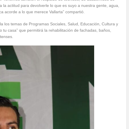
 la actitud para devolverle lo que es suyo a nuestra gente, agua,
lica acorde a lo que merece Vallarta” compartió.
la los temas de Programas Sociales, Salud, Educación, Cultura y
u casa” que permitirá la rehabilitación de fachadas, baños,
rtenses.