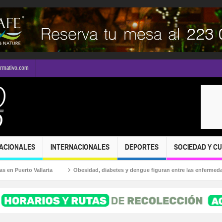
ormativo.com
ACIONALES
INTERNACIONALES
DEPORTES
SOCIEDAD Y C
Vallarta
Obesidad, diabetes y dengue figuran entre las enfermedades más co