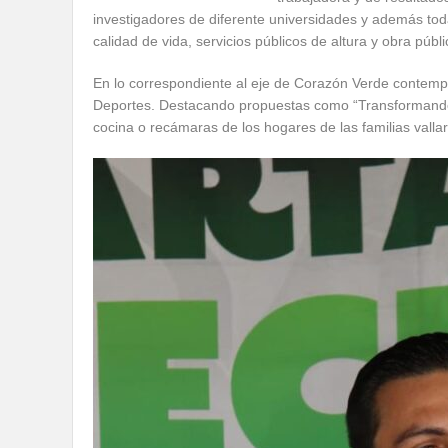
investigadores de diferente universidades y además toda
calidad de vida, servicios públicos de altura y obra púb
En lo correspondiente al eje de Corazón Verde contemp
Deportes. Destacando propuestas como “Transformando t
cocina o recámaras de los hogares de las familias valla