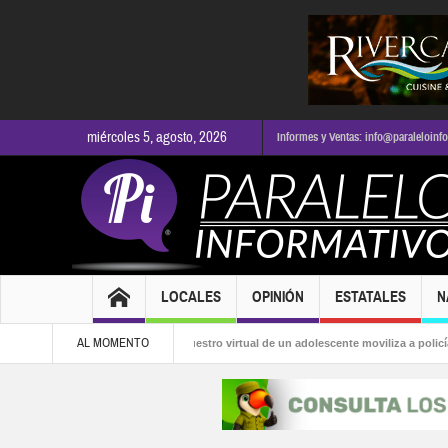
miércoles 5, agosto, 2026
Informes y Ventas: info@paraleloinf
LOCALES
OPINIÓN
ESTATALES
N
AL MOMENTO
día
Presunto secuestro virtual de un adolescente moviliza a policías en Puerto 