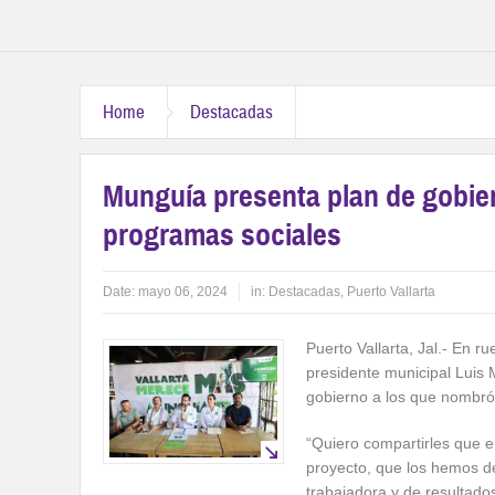
Home
Destacadas
Munguía presenta plan de gobier
programas sociales
Date:
mayo 06, 2024
in:
Destacadas
,
Puerto Vallarta
Puerto Vallarta, Jal.- En r
presidente municipal Luis 
gobierno a los que nombró C
“Quiero compartirles que 
proyecto, que los hemos de
trabajadora y de resultad