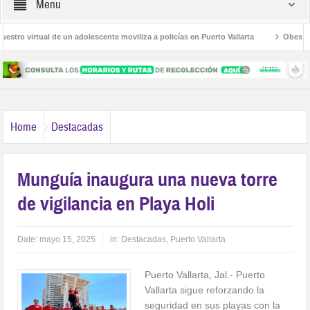
Menu
o virtual de un adolescente moviliza a policías en Puerto Vallarta
Obesidad, 
as Palmas
Avanza la regulación de establecimientos para la atención de las adi
Home
Destacadas
Munguía inaugura una nueva torre
de vigilancia en Playa Holi
Date:
mayo 15, 2025
in:
Destacadas
,
Puerto Vallarta
Puerto Vallarta, Jal.- Puerto
Vallarta sigue reforzando la
seguridad en sus playas con la