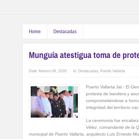
Home
Destacadas
Munguía atestigua toma de protes
Date:
febrero 06, 2026
in:
Destacadas
,
Puerto Vallarta
Puerto Vallarta Jal.- El
Gen
protesta de bandera y as
comprometiéndose a honrar 
integridad del territorio nac
La ceremonia fue encabez
Vélez
,
comandante de la Qu
municipal de Puerto Vallarta
,
arquitecto Luis Ernesto M