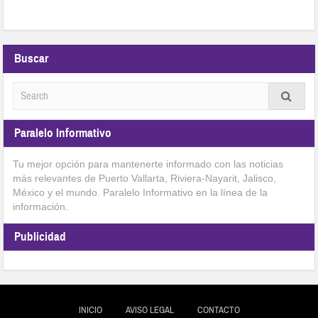
Buscar
Paralelo Informativo
Tu mejor opción para mantenerte informado con las noticias
más relevantes de Puerto Vallarta, Riviera-Nayarit, Jalisco,
México y el mundo. Paralelo Informativo en la línea de la
información.
Publicidad
INICIO
AVISO LEGAL
CONTACTO