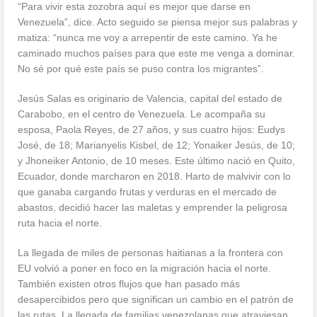
“Para vivir esta zozobra aquí es mejor que darse en
Venezuela”, dice. Acto seguido se piensa mejor sus palabras y
matiza: “nunca me voy a arrepentir de este camino. Ya he
caminado muchos países para que este me venga a dominar.
No sé por qué este país se puso contra los migrantes”.
Jesús Salas es originario de Valencia, capital del estado de
Carabobo, en el centro de Venezuela. Le acompaña su
esposa, Paola Reyes, de 27 años, y sus cuatro hijos: Eudys
José, de 18; Marianyelis Kisbel, de 12; Yonaiker Jesús, de 10;
y Jhoneiker Antonio, de 10 meses. Este último nació en Quito,
Ecuador, donde marcharon en 2018. Harto de malvivir con lo
que ganaba cargando frutas y verduras en el mercado de
abastos, decidió hacer las maletas y emprender la peligrosa
ruta hacia el norte.
La llegada de miles de personas haitianas a la frontera con
EU volvió a poner en foco en la migración hacia el norte.
También existen otros flujos que han pasado más
desapercibidos pero que significan un cambio en el patrón de
las rutas. La llegada de familias venezolanas que atraviesan