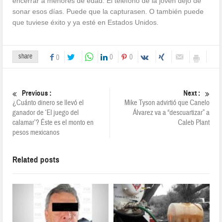
encerrar a menores de edad. El teléfono de la joven dejó de
sonar esos días. Puede que la capturasen. O también puede
que tuviese éxito y ya esté en Estados Unidos.
share
0
0
0
Previous :
Next :
¿Cuánto dinero se llevó el
Mike Tyson advirtió que Canelo
ganador de ‘El juego del
Álvarez va a “descuartizar” a
calamar’? Éste es el monto en
Caleb Plant
pesos mexicanos
Related posts