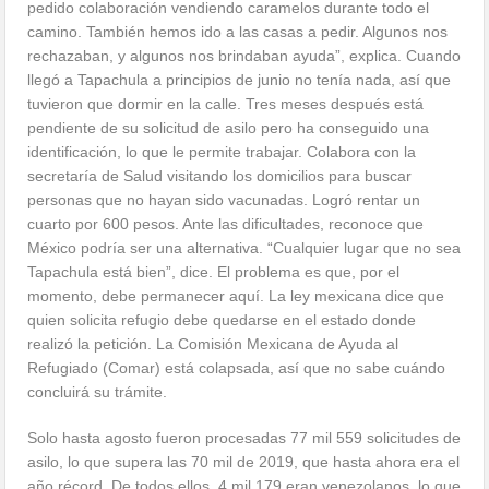
pedido colaboración vendiendo caramelos durante todo el
camino. También hemos ido a las casas a pedir. Algunos nos
rechazaban, y algunos nos brindaban ayuda”, explica. Cuando
llegó a Tapachula a principios de junio no tenía nada, así que
tuvieron que dormir en la calle. Tres meses después está
pendiente de su solicitud de asilo pero ha conseguido una
identificación, lo que le permite trabajar. Colabora con la
secretaría de Salud visitando los domicilios para buscar
personas que no hayan sido vacunadas. Logró rentar un
cuarto por 600 pesos. Ante las dificultades, reconoce que
México podría ser una alternativa. “Cualquier lugar que no sea
Tapachula está bien”, dice. El problema es que, por el
momento, debe permanecer aquí. La ley mexicana dice que
quien solicita refugio debe quedarse en el estado donde
realizó la petición. La Comisión Mexicana de Ayuda al
Refugiado (Comar) está colapsada, así que no sabe cuándo
concluirá su trámite.
Solo hasta agosto fueron procesadas 77 mil 559 solicitudes de
asilo, lo que supera las 70 mil de 2019, que hasta ahora era el
año récord. De todos ellos, 4 mil 179 eran venezolanos, lo que