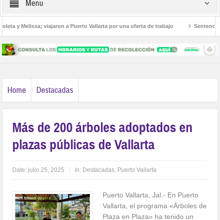
Menu
ta y Melissa; viajaron a Puerto Vallarta por una oferta de trabajo
Sentencian a
roamericanos
Home
Destacadas
Más de 200 árboles adoptados en
plazas públicas de Vallarta
Date:
julio 25, 2025
in:
Destacadas
,
Puerto Vallarta
Puerto Vallarta, Jal.- En Puerto
Vallarta, el programa «Árboles de
Plaza en Plaza» ha tenido un