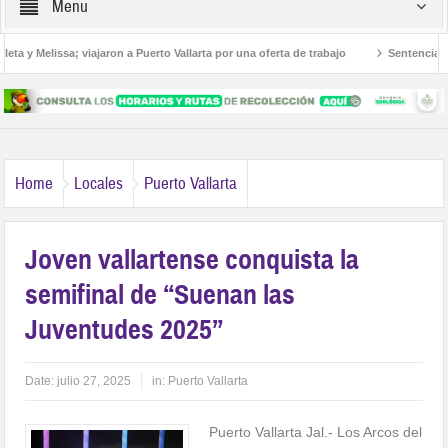
Menu
 y Melissa; viajaron a Puerto Vallarta por una oferta de trabajo
Sentencian a 3
americanos
Home
Locales
Puerto Vallarta
Joven vallartense conquista la
semifinal de “Suenan las
Juventudes 2025”
Date:
julio 27, 2025
in:
Puerto Vallarta
Puerto Vallarta Jal.- Los Arcos del