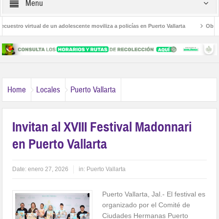
Menu
estro virtual de un adolescente moviliza a policías en Puerto Vallarta
Obesida
e Las Palmas
Avanza la regulación de establecimientos para la atención de las 
Home
Locales
Puerto Vallarta
Invitan al XVIII Festival Madonnari
en Puerto Vallarta
Date:
enero 27, 2026
in:
Puerto Vallarta
Puerto Vallarta, Jal.- El festival es
organizado por el Comité de
Ciudades Hermanas Puerto