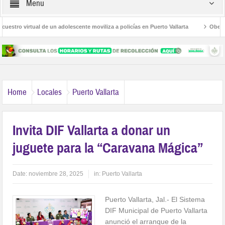
Menu
tro virtual de un adolescente moviliza a policías en Puerto Vallarta
Obesidad,
 Las Palmas
Avanza la regulación de establecimientos para la atención de las a
Home
Locales
Puerto Vallarta
Invita DIF Vallarta a donar un
juguete para la “Caravana Mágica”
Date:
noviembre 28, 2025
in:
Puerto Vallarta
Puerto Vallarta, Jal.- El Sistema
DIF Municipal de Puerto Vallarta
anunció el arranque de la