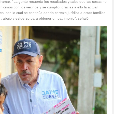
Miramar: “La gente recuerda los resultados y sabe que las cosas no
hicimos con los vecinos y se cumplió, gracias a ello la actual
es, con lo cual se continúa dando certeza jurídica a estas familias
rabajo y esfuerzo para obtener un patrimonio”, señaló.