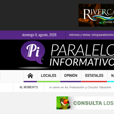
domingo 9, agosto, 2026
Informes y Ventas: info@paraleloinfo
LOCALES
OPINIÓN
ESTATALES
N
AL MOMENTO
Obras viales provocarán cierre en Av. Federación y Circuito Tabachín
Termi