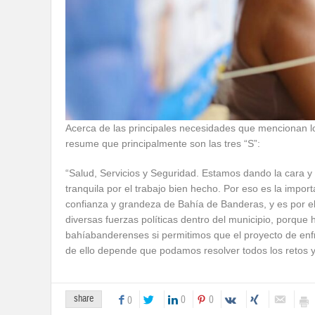
Acerca de las principales necesidades que mencionan 
resume que principalmente son las tres “S”:
“Salud, Servicios y Seguridad. Estamos dando la cara y
tranquila por el trabajo bien hecho. Por eso es la impor
confianza y grandeza de Bahía de Banderas, y es por e
diversas fuerzas políticas dentro del municipio, porque
bahíabanderenses si permitimos que el proyecto de enfre
de ello depende que podamos resolver todos los retos y
share
0
0
0