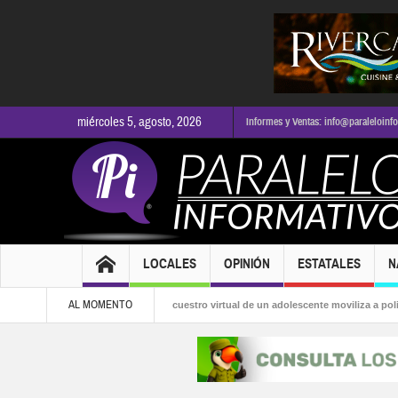
miércoles 5, agosto, 2026
Informes y Ventas: info@paraleloinf
LOCALES
OPINIÓN
ESTATALES
N
AL MOMENTO
la alcaldía
Presunto secuestro virtual de un adolescente moviliza a policías en