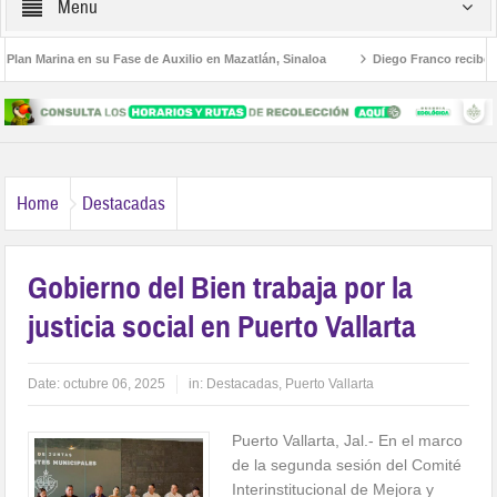
Menu
an Marina en su Fase de Auxilio en Mazatlán, Sinaloa
Diego Franco recibe enc
tructura Educativa al Estilo Jalisco
Buscan a Violeta y Melissa; viajaron a Puer
Home
Destacadas
Gobierno del Bien trabaja por la
justicia social en Puerto Vallarta
Date:
octubre 06, 2025
in:
Destacadas
,
Puerto Vallarta
Puerto Vallarta, Jal.- En el marco
de la segunda sesión del Comité
Interinstitucional de Mejora y