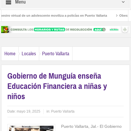
Menu
ro virtual de un adolescente moviliza a policías en Puerto Vallarta
Obesidad, 
as Palmas
Avanza la regulación de establecimientos para la atención de las ad
Home
Locales
Puerto Vallarta
Gobierno de Munguía enseña
Educación Financiera a niñas y
niños
Date:
mayo 19, 2025
in:
Puerto Vallarta
Puerto Vallarta, Jal.- El Gobierno