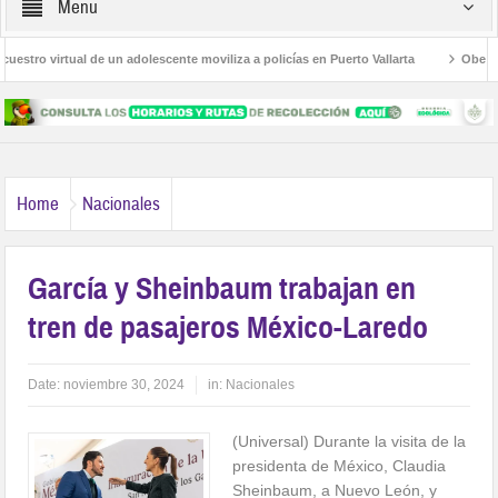
Menu
tro virtual de un adolescente moviliza a policías en Puerto Vallarta
Obesidad,
Las Palmas
Avanza la regulación de establecimientos para la atención de las a
Home
Nacionales
García y Sheinbaum trabajan en
tren de pasajeros México-Laredo
Date:
noviembre 30, 2024
in:
Nacionales
(Universal) Durante la visita de la
presidenta de México, Claudia
Sheinbaum, a Nuevo León, y