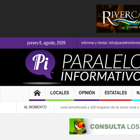
jueves 6, agosto, 2026
Informes y Ventas: info@paraleloinform
LOCALES
OPINIÓN
ESTATALES
N
AL MOMENTO
 la alcaldía
Nidos de lluvia beneficiará a 118 hogares de la zona rural y 3 esc