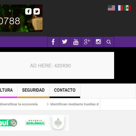
ULTURA
SEGURIDAD
CONTACTO
ificar la economía
Identifican mediante huellas dactilares a presunto responsa