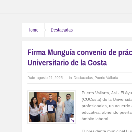
Home
Destacadas
Firma Munguía convenio de práct
Universitario de la Costa
Date:
agosto 21, 2025
in:
Destacadas
,
Puerto Vallarta
Puerto Vallarta, Jal.- El A
(CUCosta) de la Universid
profesionales, un acuerdo q
educativa, abriendo puerta
ámbito laboral.
El presidente municipal Lu