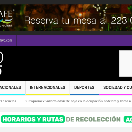
ativo.com
ACIONALES
INTERNACIONALES
DEPORTES
SOCIEDAD Y C
uelas
Coparmex Vallarta advierte baja en la ocupación hotelera y llama a divers