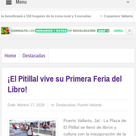
Menu
beneficiará a 118 hogares de la zona rural y 3 escuelas
Coparmex Vallarta advier
los 34 grados en Bahía de Banderas
Presenta Procuraduría Social el programa 
Home
Destacadas
¡El Pitillal vive su Primera Feria del
Libro!
Date:
febrero 17, 2026
in:
Destacadas
,
Puerto Vallarta
Puerto Vallarta, Jal.- La Plaza de
El Pitillal se llenó de libros y
cultura con la inauguración de la