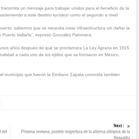
 transmita un mensaje para trabajar unidos para el beneficio de la
nteniendo a este destino turístico como el segundo a nivel
puerto, sabemos que se necesita crear infraestructura sin dañar la
en Puerto Vallarta”, expresó González Palomera.
, unos años después de que se proclamara La Ley Agraria en 1915
malidad a cada uno de los ejidos que se formaron en México.
del municipio que fueron la Emiliano Zapata conocida también
Next :
d del
Próxima semana, posible reapertura de la alberca olímpica de la
Bobadilla