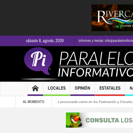
sábado 8, agosto, 2026
Informes y Ventas: info@paraleloinfor
LOCALES
OPINIÓN
ESTATALES
N
AL MOMENTO
 la alcaldía
Obras viales provocarán cierre en Av. Federación y Circuito Tabac