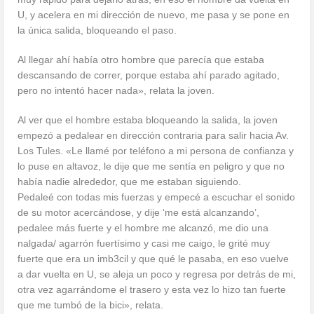
U, y acelera en mi dirección de nuevo, me pasa y se pone en
la única salida, bloqueando el paso.
Al llegar ahí había otro hombre que parecía que estaba
descansando de correr, porque estaba ahí parado agitado,
pero no intentó hacer nada», relata la joven.
Al ver que el hombre estaba bloqueando la salida, la joven
empezó a pedalear en dirección contraria para salir hacia Av.
Los Tules. «Le llamé por teléfono a mi persona de confianza y
lo puse en altavoz, le dije que me sentía en peligro y que no
había nadie alrededor, que me estaban siguiendo.
Pedaleé con todas mis fuerzas y empecé a escuchar el sonido
de su motor acercándose, y dije ‘me está alcanzando’,
pedalee más fuerte y el hombre me alcanzó, me dio una
nalgada/ agarrón fuertísimo y casi me caigo, le grité muy
fuerte que era un imb3cil y que qué le pasaba, en eso vuelve
a dar vuelta en U, se aleja un poco y regresa por detrás de mi,
otra vez agarrándome el trasero y esta vez lo hizo tan fuerte
que me tumbó de la bici», relata.