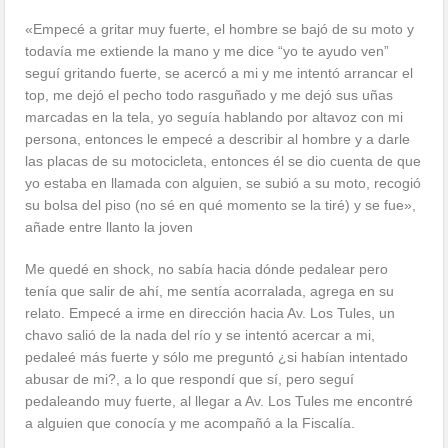
«Empecé a gritar muy fuerte, el hombre se bajó de su moto y
todavía me extiende la mano y me dice “yo te ayudo ven”
seguí gritando fuerte, se acercó a mi y me intentó arrancar el
top, me dejó el pecho todo rasguñado y me dejó sus uñas
marcadas en la tela, yo seguía hablando por altavoz con mi
persona, entonces le empecé a describir al hombre y a darle
las placas de su motocicleta, entonces él se dio cuenta de que
yo estaba en llamada con alguien, se subió a su moto, recogió
su bolsa del piso (no sé en qué momento se la tiré) y se fue»,
añade entre llanto la joven
Me quedé en shock, no sabía hacia dónde pedalear pero
tenía que salir de ahí, me sentía acorralada, agrega en su
relato. Empecé a irme en dirección hacia Av. Los Tules, un
chavo salió de la nada del río y se intentó acercar a mi,
pedaleé más fuerte y sólo me preguntó ¿si habían intentado
abusar de mi?, a lo que respondí que sí, pero seguí
pedaleando muy fuerte, al llegar a Av. Los Tules me encontré
a alguien que conocía y me acompañó a la Fiscalía.