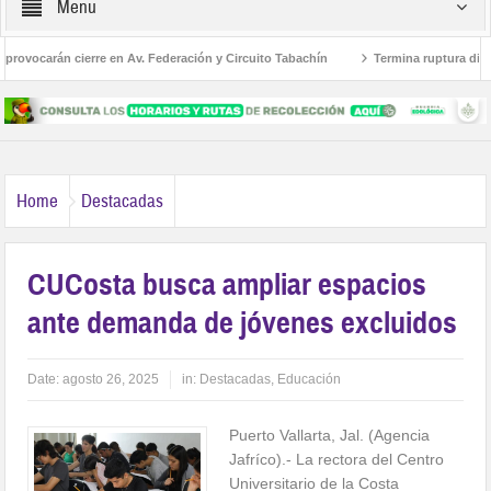
Menu
ovocarán cierre en Av. Federación y Circuito Tabachín
Termina ruptura diplomá
el robo a Karely Ruiz
Home
Destacadas
CUCosta busca ampliar espacios
ante demanda de jóvenes excluidos
Date:
agosto 26, 2025
in:
Destacadas
,
Educación
Puerto Vallarta, Jal. (Agencia
Jafríco).- La rectora del Centro
Universitario de la Costa