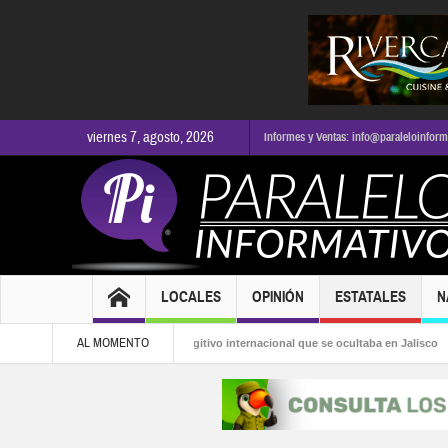
viernes 7, agosto, 2026
Informes y Ventas: info@paraleloinfor
LOCALES
OPINIÓN
ESTATALES
N
AL MOMENTO
 alcaldía
Capturan a fugitivo internacional que se ocultaba en Jalisco