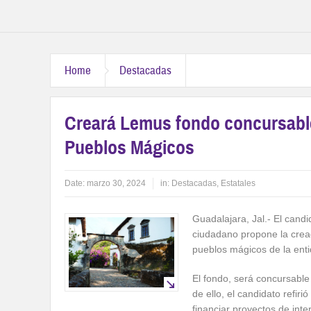
Home
Destacadas
Creará Lemus fondo concursable 
Pueblos Mágicos
Date:
marzo 30, 2024
in:
Destacadas
,
Estatales
Guadalajara, Jal.- El candi
ciudadano propone la creac
pueblos mágicos de la enti
El fondo, será concursable 
de ello, el candidato refir
financiar proyectos de inte