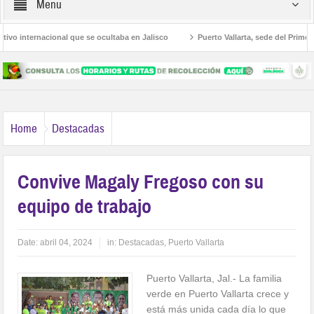
Menu
internacional que se ocultaba en Jalisco
Puerto Vallarta, sede del Primer Congr
munes en Jalisco
Participan servidores públicos en la Caravana Anticorrupció
Home
Destacadas
Convive Magaly Fregoso con su
equipo de trabajo
Date:
abril 04, 2024
in:
Destacadas
,
Puerto Vallarta
Puerto Vallarta, Jal.- La familia
verde en Puerto Vallarta crece y
está más unida cada día lo que