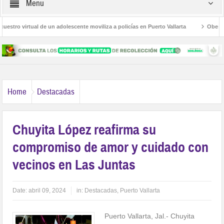
Menu
ro virtual de un adolescente moviliza a policías en Puerto Vallarta
Obesidad, 
as Palmas
Avanza la regulación de establecimientos para la atención de las ad
Home
Destacadas
Chuyita López reafirma su
compromiso de amor y cuidado con
vecinos en Las Juntas
Date:
abril 09, 2024
in:
Destacadas
,
Puerto Vallarta
Puerto Vallarta, Jal.- Chuyita