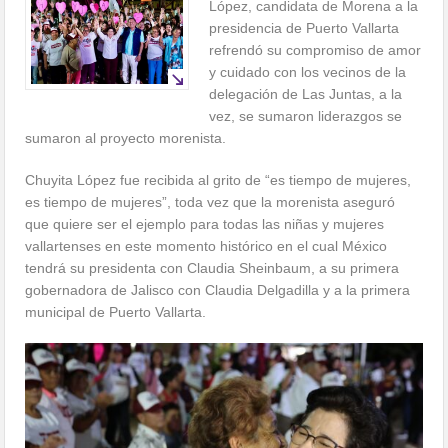
López, candidata de Morena a la
presidencia de Puerto Vallarta
refrendó su compromiso de amor
y cuidado con los vecinos de la
delegación de Las Juntas, a la
vez, se sumaron liderazgos se
sumaron al proyecto morenista.
Chuyita López fue recibida al grito de “es tiempo de mujeres,
es tiempo de mujeres”, toda vez que la morenista aseguró
que quiere ser el ejemplo para todas las niñas y mujeres
vallartenses en este momento histórico en el cual México
tendrá su presidenta con Claudia Sheinbaum, a su primera
gobernadora de Jalisco con Claudia Delgadilla y a la primera
municipal de Puerto Vallarta.