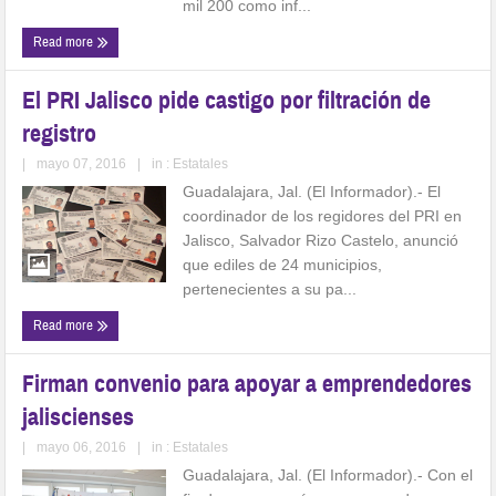
mil 200 como inf...
Read more
El PRI Jalisco pide castigo por filtración de
registro
|
mayo 07, 2016
|
in :
Estatales
Guadalajara, Jal. (El Informador).- El
coordinador de los regidores del PRI en
Jalisco, Salvador Rizo Castelo, anunció
que ediles de 24 municipios,
pertenecientes a su pa...
Read more
Firman convenio para apoyar a emprendedores
jaliscienses
|
mayo 06, 2016
|
in :
Estatales
Guadalajara, Jal. (El Informador).- Con el