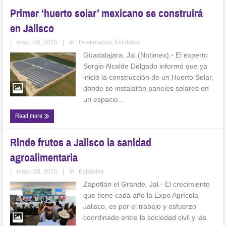
Primer ‘huerto solar’ mexicano se construirá
en Jalisco
|
mayo 05, 2016
|
in :
Destacadas
,
Estatales
Guadalajara, Jal.(Notimex).- El experto
Sergio Alcalde Delgado informó que ya
inició la construcción de un Huerto Solar,
donde se instalarán paneles solares en
un espacio...
Read more
Rinde frutos a Jalisco la sanidad
agroalimentaria
|
mayo 05, 2016
|
in :
Estatales
Zapotlán el Grande, Jal.- El crecimiento
que tiene cada año la Expo Agrícola
Jalisco, es por el trabajo y esfuerzo
coordinado entre la sociedad civil y las