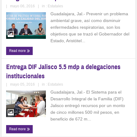
|
mayo 06, 2016
|
in :
Estatales
Guadalajara, Jal.- Prevenir un problema
ambiental grave, así como disminuir
enfermedades respiratorias, son los
objetivos que se trazó el Gobernador del
Estado, Aristótel...
Read more
Entrega DIF Jalisco 5.5 mdp a delegaciones
institucionales
|
mayo 05, 2016
|
in :
Estatales
Guadalajara, Jal.- El Sistema para el
Desarrollo Integral de la Familia (DIF)
Jalisco entregó recursos por un monto
de cinco millones 500 mil pesos, en
beneficio de 672 m...
Read more