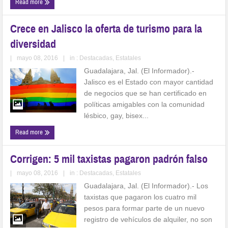
Read more
Crece en Jalisco la oferta de turismo para la
diversidad
|
mayo 08, 2016
|
in :
Destacadas
,
Estatales
Guadalajara, Jal. (El Informador).-
Jalisco es el Estado con mayor cantidad
de negocios que se han certificado en
políticas amigables con la comunidad
lésbico, gay, bisex...
Read more
Corrigen: 5 mil taxistas pagaron padrón falso
|
mayo 08, 2016
|
in :
Destacadas
,
Estatales
Guadalajara, Jal. (El Informador).- Los
taxistas que pagaron los cuatro mil
pesos para formar parte de un nuevo
registro de vehículos de alquiler, no son