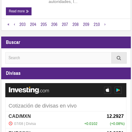
autoridades, l...
Read more
«
‹
203
204
205
206
207
208
209
210
›
Buscar
Divisas