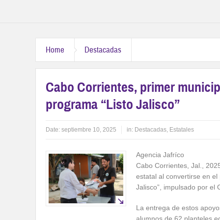
Home
Destacadas
Cabo Corrientes, primer municip
programa “Listo Jalisco”
Date:
septiembre 10, 2025
in:
Destacadas
,
Estatales
Agencia Jafríco
Cabo Corrientes, Jal., 202
estatal al convertirse en e
Jalisco”, impulsado por el
La entrega de estos apoyos
alumnos de 62 planteles ed