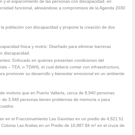
ón y el esparcimiento de las personas con discapacidad, en
diversidad funcional, alineándose a compromisos de la Agenda 2030
de la población con discapacidad y propone la creación de dos
:
capacidad física y motriz: Diseñado para eliminar barreras
in discapacidad.
entes: Enfocado en quienes presentan condiciones del
sta – TEA, o TDAH), el cual deberá contar con infraestructura,
ara promover su desarrollo y bienestar emocional en un ambiente
de motivos que en Puerto Vallarta, cerca de 8,940 personas
dor de 3,940 personas tienen problemas de memoria o para
ecuados.
an en el Fraccionamiento Las Gaviotas en un predio de 4,821.51
a Colonia Las Aralias en un Predio de 10,887.84 m² en el cruce de