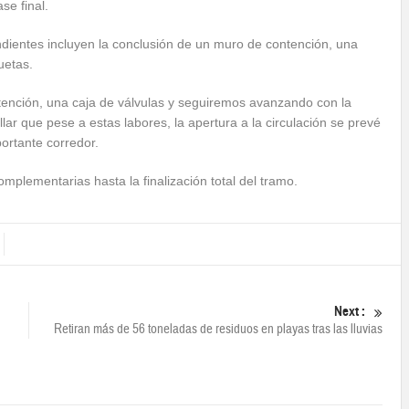
se final.
ndientes incluyen la conclusión de un muro de contención, una
uetas.
tención, una caja de válvulas y seguiremos avanzando con la
lar que pese a estas labores, la apertura a la circulación se prevé
portante corredor.
omplementarias hasta la finalización total del tramo.
Next :
Retiran más de 56 toneladas de residuos en playas tras las lluvias