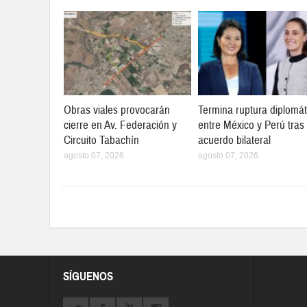
Obras viales provocarán
Termina ruptura diplomát
cierre en Av. Federación y
entre México y Perú tras
Circuito Tabachín
acuerdo bilateral
agosto 07, 2026
agosto 07, 2026
SÍGUENOS